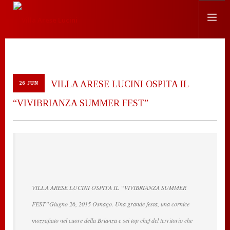
HISTORY
LOCATION
VILLA ARESE LUCINI OSPITA IL
26 JUN
EVENTS
“VIVIBRIANZA SUMMER FEST”
CHEF
PRESS
CONTACTS
SEARCH SITE
ENGLISH
VILLA ARESE LUCINI OSPITA IL “VIVIBRIANZA SUMMER
FEST”Giugno 26, 2015 Osnago. Una grande festa, una cornice
mozzafiato nel cuore della Brianza e sei top chef del territorio che