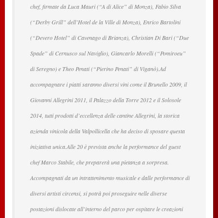
chef, firmate da Luca Mauri (“A di Alice” di Monza), Fabio Silva
(“Derby Grill” dell’Hotel de la Ville di Monza), Enrico Bartolini
(“Devero Hotel” di Cavenago di Brianza), Christian Di Bari (“Due
Spade” di Cernusco sul Naviglio), Giancarlo Morelli (“Pomiroeu”
di Seregno) e Theo Penati (“Pierino Penati” di Viganò).Ad
accompagnare i piatti saranno diversi vini come il Brunello 2009, il
Giovanni Allegrini 2011, il Palazzo della Torre 2012 e il Solosole
2014, tutti prodotti d’eccellenza delle cantine Allegrini, la storica
azienda vinicola della Valpollicella che ha deciso di sposare questa
iniziativa unica.Alle 20 è prevista anche la performance del guest
chef Marco Stabile, che preparerà una pietanza a sorpresa.
Accompagnati da un intrattenimento musicale e dalle performance di
diversi artisti circensi, si potrà poi proseguire nelle diverse
postazioni dislocate all’interno del parco per ospitare le creazioni