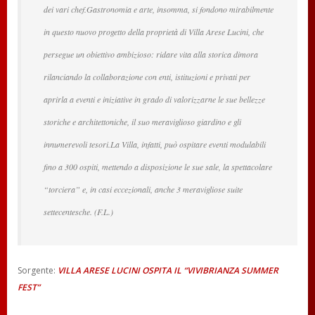
dei vari chef.Gastronomia e arte, insomma, si fondono mirabilmente
in questo nuovo progetto della proprietà di Villa Arese Lucini, che
persegue un obiettivo ambizioso: ridare vita alla storica dimora
rilanciando la collaborazione con enti, istituzioni e privati per
aprirla a eventi e iniziative in grado di valorizzarne le sue bellezze
storiche e architettoniche, il suo meraviglioso giardino e gli
innumerevoli tesori.La Villa, infatti, può ospitare eventi modulabili
fino a 300 ospiti, mettendo a disposizione le sue sale, la spettacolare
“torciera” e, in casi eccezionali, anche 3 meravigliose suite
settecentesche. (F.L.)
Sorgente:
VILLA ARESE LUCINI OSPITA IL “VIVIBRIANZA SUMMER
FEST”