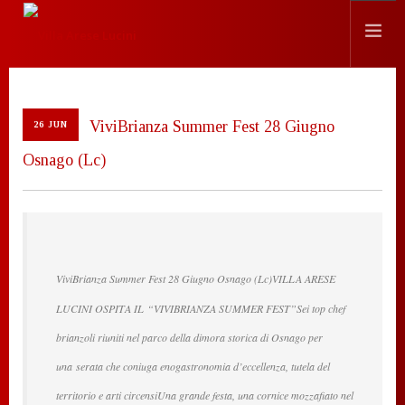
HISTORY
ViviBrianza Summer Fest 28 Giugno
LOCATION
26 JUN
EVENTS
Osnago (Lc)
CHEF
PRESS
CONTACTS
SEARCH SITE
ViviBrianza Summer Fest 28 Giugno Osnago (Lc)VILLA ARESE
LUCINI OSPITA IL “VIVIBRIANZA SUMMER FEST”Sei top chef
ENGLISH
brianzoli riuniti nel parco della dimora storica di Osnago per
una serata che coniuga enogastronomia d’eccellenza, tutela del
territorio e arti circensiUna grande festa, una cornice mozzafiato nel