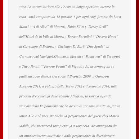
zona.La serata inizierà alle 19 con un lungo aperitivo, mentre la
cena sarà composta da 18 portate, 3 per ogni chef, firmate da Luca
Mauri (“A di Alice” di Monza), Fabio Silva (“Derby Grill”
dell’Hotel de la Ville di Monza), Enrico Bartolini (“Devero Hotel”
di Cavenago di Brianza), Christian Di Bari(“Due Spade” di
Cernusco sul Naviglio),Giancarlo Morelli (“Pomiroeu” di Seregno)
e Theo Penati (“Pierino Penati” di Viganò). Ad accompagnare i
piatti saranno diversi vini come il Brunello 2009, il Giovanni
Allegrini 2011, il Palazzo della Torre 2012 e il Solosole 2014, tutti
prodotti d’eccellenza delle cantine Allegrini, la storica azienda
vinicola della Valpollicella che ha deciso di sposare questa iniziativa
unica.Alle 20 è prevista anche la performance del guest chef Marco
Stabile, che preparerà una pietanza a sorpresa. Accompagnati da
un intrattenimento musicale e dalle performance di diversiartisti