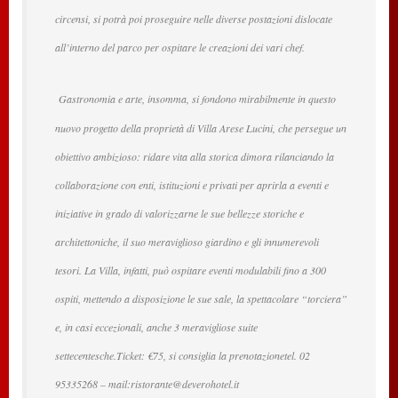
circensi, si potrà poi proseguire nelle diverse postazioni dislocate
all’interno del parco per ospitare le creazioni dei vari chef.
Gastronomia e arte, insomma, si fondono mirabilmente in questo
nuovo progetto della proprietà di Villa Arese Lucini, che persegue un
obiettivo ambizioso: ridare vita alla storica dimora rilanciando la
collaborazione con enti, istituzioni e privati per aprirla a eventi e
iniziative in grado di valorizzarne le sue bellezze storiche e
architettoniche, il suo meraviglioso giardino e gli innumerevoli
tesori. La Villa, infatti, può ospitare eventi modulabili fino a 300
ospiti, mettendo a disposizione le sue sale, la spettacolare “torciera”
e, in casi eccezionali, anche 3 meravigliose suite
settecentesche.Ticket: €75, si consiglia la prenotazionetel. 02
95335268 – mail:ristorante@deverohotel.it