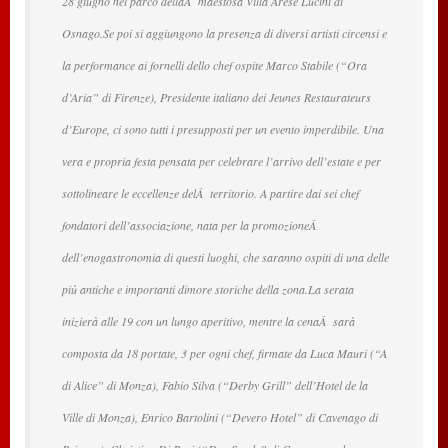
28 giugno nel parco dellaÂ maestosa Villa Arese Lucini di
Osnago.Se poi si aggiungono la presenza di diversi artisti circensi e
la performance ai fornelli dello chef ospite Marco Stabile (“Ora
d’Aria” di Firenze), Presidente italiano dei Jeunes Restaurateurs
d’Europe, ci sono tutti i presupposti per un evento imperdibile. Una
vera e propria festa pensata per celebrare l’arrivo dell’estate e per
sottolineare le eccellenze delÂ territorio. A partire dai sei chef
fondatori dell’associazione, nata per la promozioneÂ
dell’enogastronomia di questi luoghi, che saranno ospiti di una delle
più antiche e importanti dimore storiche della zona.La serata
inizierà alle 19 con un lungo aperitivo, mentre la cenaÂ sarà
composta da 18 portate, 3 per ogni chef, firmate da Luca Mauri (“A
di Alice” di Monza), Fabio Silva (“Derby Grill” dell’Hotel de la
Ville di Monza), Enrico Bartolini (“Devero Hotel” di Cavenago di