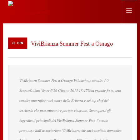
HISTORY
ViviBrianza Summer Fest a Osnago
LOCATION
26 JUN
EVENTS
CHEF
PRESS
ViviBrianza Summer Fest a Osnago Valutazione attuale: / 0
CONTACTS
ScarsoOttimo Venerdì 26 Giugno 2015 18:17Una grande festa, una
SEARCH SITE
cornice mozzafiato nel cuore della Brianza e sei top chef del
ENGLISH
territorio che presentano tre portate ciascuno. Sono questi gli
ingredienti principali del ViviBrianza Summer Fest, l’evento
promosso dall’associazione ViviBrianza che sarà ospitato domenica