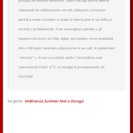
persegue un obiettivo ambizioso: ridare vita alla storica dimora
rilanciando la collaborazione con enti, istituzioni e privati per
aprirla a eventi e iniziative in grado di valorizzarne le sue bellezze
storiche e architettoniche, il suo meraviglioso giardino e gli
innumerevoli tesori. La Villa, infatti, può ospitare eventi modulabili
fino a 300 ospiti, mettendo a disposizione le sue sale, la spettacolare
“torciera” e, in casi eccezionali, anche 3 meravigliose suite
settecentesche.Ticket: € 75, si consiglia la prenotazionetel. 02
95335268
Sorgente:
ViviBrianza Summer Fest a Osnago