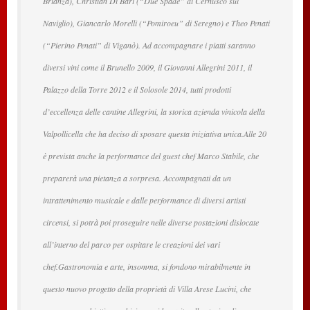
Brianza), Christian Di Bari (“Due Spade” di Cernusco sul
Naviglio), Giancarlo Morelli (“Pomiroeu” di Seregno) e Theo Penati
(“Pierino Penati” di Viganò). Ad accompagnare i piatti saranno
diversi vini come il Brunello 2009, il Giovanni Allegrini 2011, il
Palazzo della Torre 2012 e il Solosole 2014, tutti prodotti
d’eccellenza delle cantine Allegrini, la storica azienda vinicola della
Valpollicella che ha deciso di sposare questa iniziativa unica.Alle 20
è prevista anche la performance del guest chef Marco Stabile, che
preparerà una pietanza a sorpresa. Accompagnati da un
intrattenimento musicale e dalle performance di diversi artisti
circensi, si potrà poi proseguire nelle diverse postazioni dislocate
all’interno del parco per ospitare le creazioni dei vari
chef.Gastronomia e arte, insomma, si fondono mirabilmente in
questo nuovo progetto della proprietà di Villa Arese Lucini, che